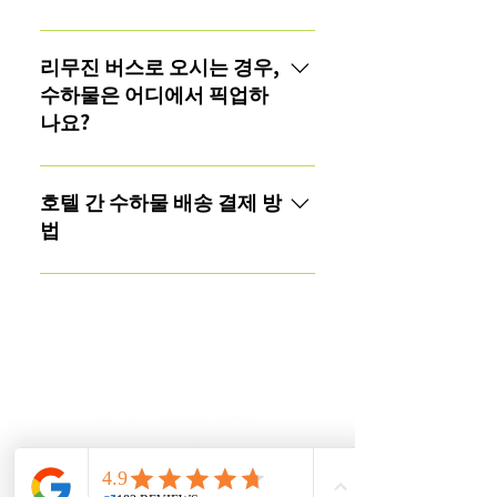
제도 가능합니다.신용카드는 사용
하실 수 없습니다.
기차(Haruka/JR/신칸센)로 오시는
경우, 교토 극장(Kyoto Gekijo) 앞에
리무진 버스로 오시는 경우,
서 만나겠습니다.탑승하실 기차 시
수하물은 어디에서 픽업하
간과 예상 도착 시간을 알려주세요.
나요?
도착 전에 수하물 사진을 보내주세
요.미팅 장소로 가는 방법⭕ 중앙
호시노 커피숍(Hoshino Coffee
출구 (교토역 북쪽) 中央口 (Central
Shop) 앞에서 만나겠습니다.탑승하
호텔 간 수하물 배송 결제 방
Exit, North Side of Kyoto Station)❌
실 기차 시간과 예상 도착 시간을 알
법
하치조 출구 (교토역 남쪽) 八条
려주세요.도착 전에 수하물 사진을
口 (Hachijo Exit, South Side of
보내주세요.
만약 직접 만날 수 없다면, 호텔 프
Kyoto Station)
론트 데스크에 가방을 맡겨주시면
됩니다.• 현금을 비닐봉지에 넣어주
세요.• 체크아웃 후, 저희 직원이 가
방을 픽업하러 갑니다.• 호텔 직원
에게 KOMATSU 직원이 당일 오후 3
시까지 가방을 픽업한다고 알려주
세요.• 또는 아래 텍스트를 호텔 프
(주)크린맨
론트 데스크에 보여주세