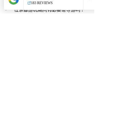
在京都游玩期间有必要请导游吗？
总结起来，精简的京都旅行用品清单不
仅助力轻松的出行，更能让您更好地体
验这座城市的独特魅力。选择那些能够
让您的旅行更轻松、有趣的物品，确保
在京都的时光充满美好记忆。希望您能
享受这段与京都相遇的旅程。
最新文章
查看全部